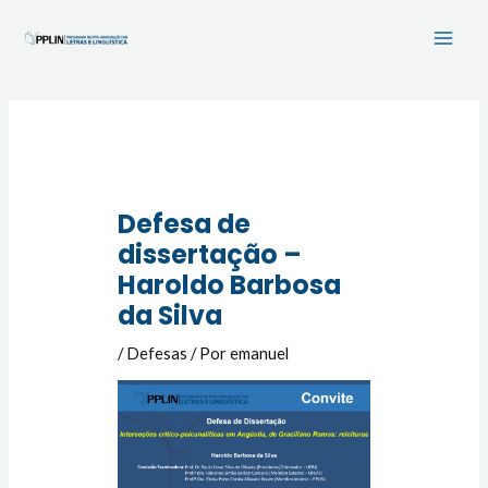
Ir
Main
para
Men
o
conteúdo
Navegação
de
Post
Defesa de
dissertação –
Haroldo Barbosa
da Silva
/
Defesas
/ Por
emanuel