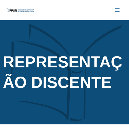
Ir
Main
para
Men
o
conteúdo
REPRESENTAÇ
ÃO DISCENTE