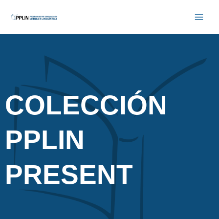
Skip
Main
to
Men
content
COLECCIÓN
PPLIN
PRESENT