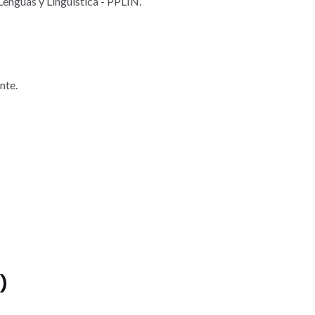
Lenguas y Lingüística - PPLIN.
nte.
)